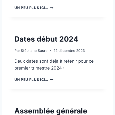
L
G
E
UN PEU PLUS ICI…
E
2
L
0
D
2
E
4
P
Dates début 2024
R
I
N
Par
Stéphane Saurel
22 décembre 2023
T
E
Deux dates sont déjà à retenir pour ce
M
premier trimestre 2024 :
P
S
D
UN PEU PLUS ICI…
A
T
E
S
D
Assemblée générale
É