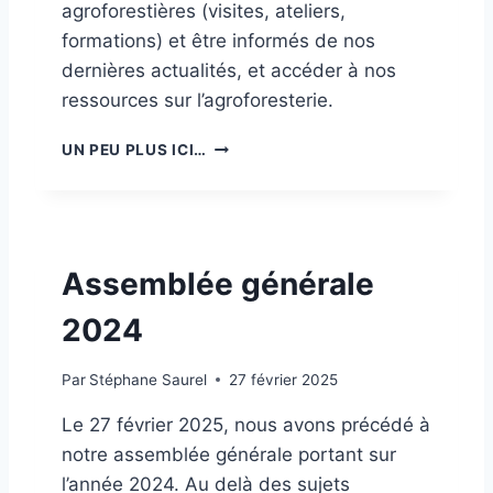
agroforestières (visites, ateliers,
formations) et être informés de nos
dernières actualités, et accéder à nos
ressources sur l’agroforesterie.
A
UN PEU PLUS ICI…
D
H
É
S
I
Assemblée générale
O
N
2024
2
0
2
Par
Stéphane Saurel
27 février 2025
5
Le 27 février 2025, nous avons précédé à
notre assemblée générale portant sur
l’année 2024. Au delà des sujets