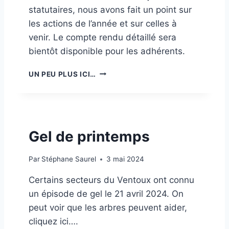
statutaires, nous avons fait un point sur
les actions de l’année et sur celles à
venir. Le compte rendu détaillé sera
bientôt disponible pour les adhérents.
A
UN PEU PLUS ICI…
S
S
E
M
B
Gel de printemps
L
É
E
Par
Stéphane Saurel
3 mai 2024
G
É
Certains secteurs du Ventoux ont connu
N
un épisode de gel le 21 avril 2024. On
É
peut voir que les arbres peuvent aider,
R
cliquez ici….
A